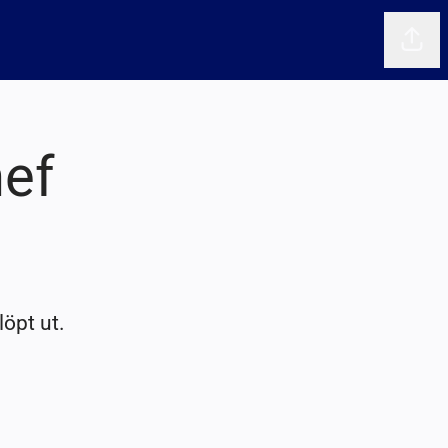
Dela 
ef
löpt ut.