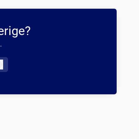
erige?
.
Logga in