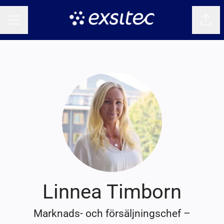
Dela 
KARRIÄRMENY
Linnea Timborn
Marknads- och försäljningschef –